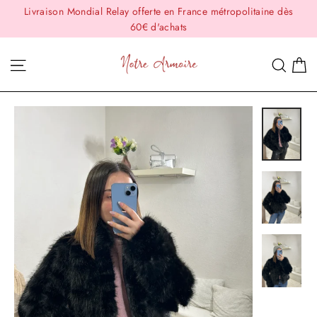
Passer
Livraison Mondial Relay offerte en France métropolitaine dès
au
60€ d'achats
contenu
P
Navigation
Rech