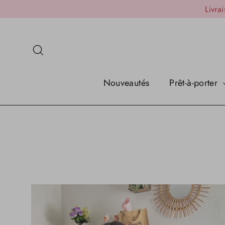
Passer
Livra
au
contenu
Rechercher
Nouveautés
Prêt-à-porter