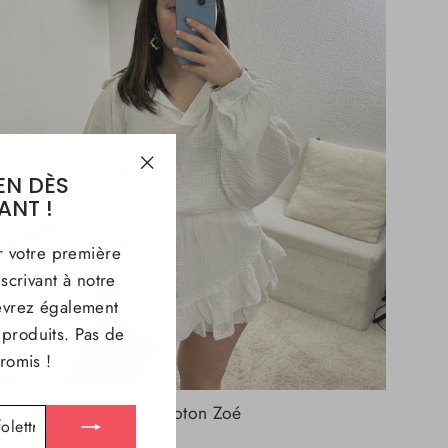
EN DÈS
"Fermer
ANT !
(Esc)"
r votre première
crivant à notre
evrez également
s produits. Pas de
romis !
Chemise en gaze de coton Zoé
€32,90