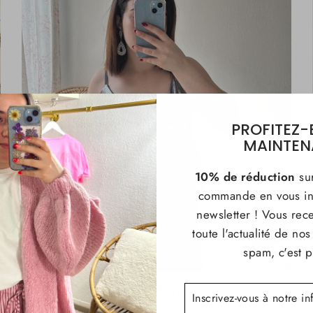
PROFITEZ-
MAINTEN
10% de réduction
su
commande en vous ins
newsletter ! Vous rec
toute l'actualité de no
spam, c'est p
Top argenté à bretelles Ethiopie
INSCRIVEZ-
S'INSCRIRE
VOUS
À
€24,90