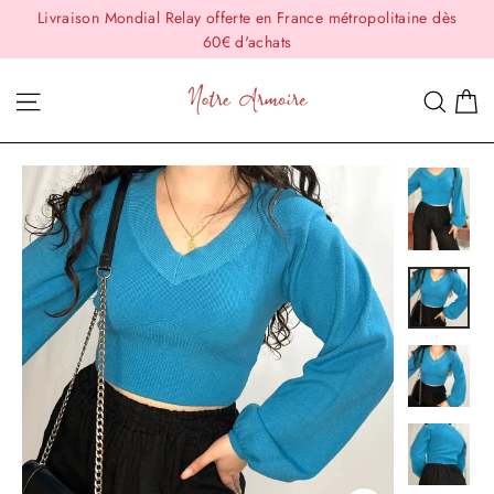
Passer
Livraison Mondial Relay offerte en France métropolitaine dès
au
60€ d'achats
contenu
P
Navigation
Rech