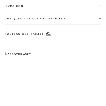
LIVRAISON
UNE QUESTION SUR CET ARTICLE ?
TABLEAU DES TAILLES
À ASSOCIER AVEC
Top à col
en V
Helsinki
€19,90