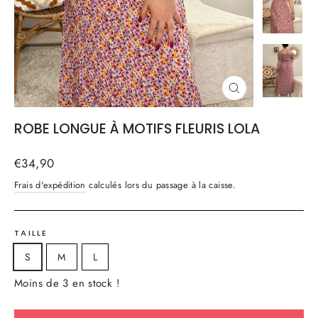
FERMER
(ESC)
ROBE LONGUE À MOTIFS FLEURIS LOLA
Prix
€34,90
régulier
Frais d'expédition
calculés lors du passage à la caisse.
TAILLE
S
M
L
Moins de 3 en stock !