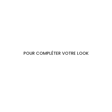
fleuris
Lola
€34,90
POUR COMPLÉTER VOTRE LOOK