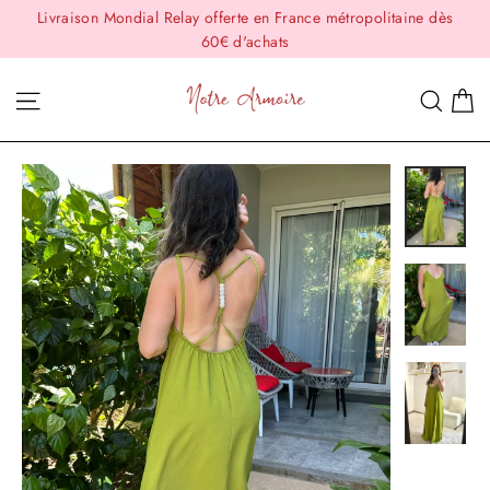
Passer
Livraison Mondial Relay offerte en France métropolitaine dès
au
60€ d'achats
contenu
P
Navigation
Rech