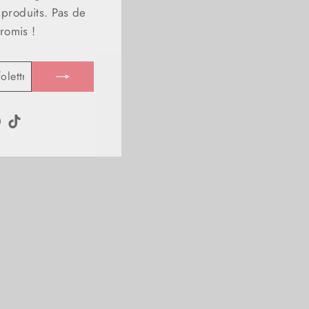
s produits. Pas de
romis !
m
ebook
Pinterest
TikTok