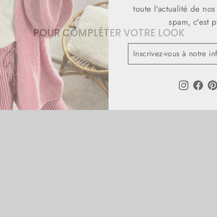
toute l'actualité de no
spam, c'est p
POUR COMPLÉTER VOTRE LOOK
INSCRIVEZ-
S'INSCRIRE
VOUS
À
NOTRE
INFOLETTRE
Instagra
Fac