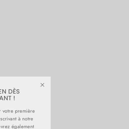
ettes
tte"
EN DÈS
"Fermer
ANT !
(Esc)"
r votre première
crivant à notre
evrez également