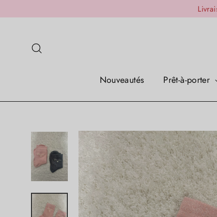
Passer
Livra
au
contenu
Rechercher
Nouveautés
Prêt-à-porter