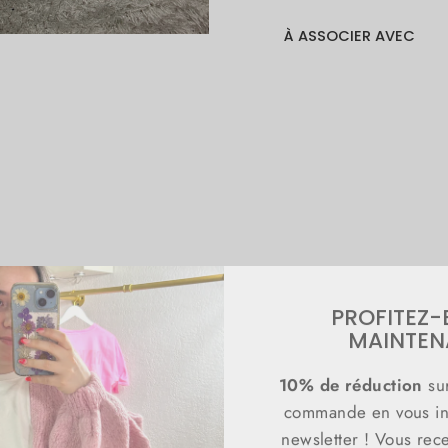
À ASSOCIER AVEC
Paire
de
chauss
"Biche
Prix
€9,99
régulier
Prix
€5,90
réduit
ÉPARGNEZ 41%
PROFITEZ-
MAINTEN
10% de réduction
su
commande en vous ins
newsletter ! Vous rec