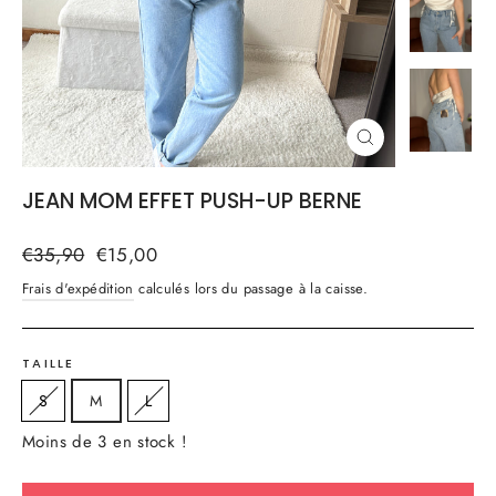
FERMER
(ESC)
JEAN MOM EFFET PUSH-UP BERNE
Prix
Prix
€35,90
€15,00
régulier
réduit
Frais d'expédition
calculés lors du passage à la caisse.
TAILLE
S
M
L
Moins de 3 en stock !