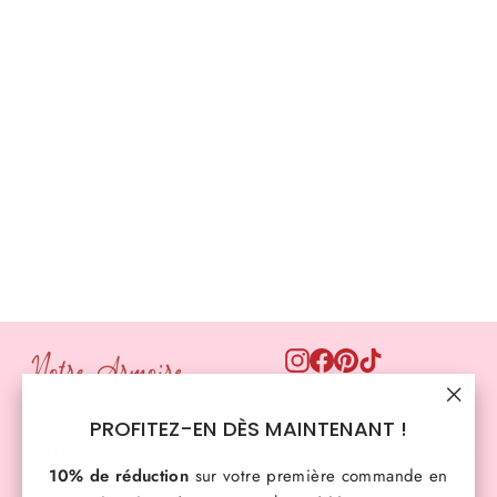
Jean mom effet push-up Berne
Prix
Prix
€35,90
€15,00
régulier
réduit
Instagram
Facebook
Pinterest
TikTok
"Ferm
PROFITEZ-EN DÈS MAINTENANT !
(Esc)
BOUTIQUE
10% de réduction
sur votre première commande en