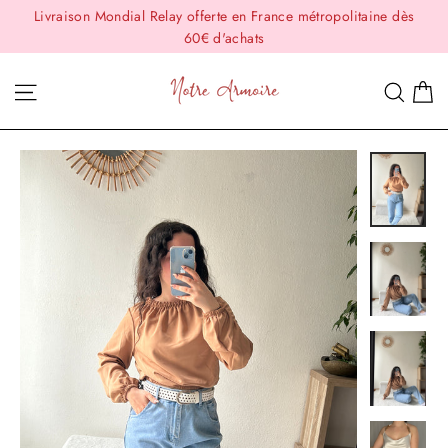
Passer
Livraison Mondial Relay offerte en France métropolitaine dès
au
60€ d'achats
contenu
P
Navigation
Rech