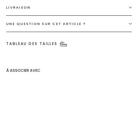
LIVRAISON
UNE QUESTION SUR CET ARTICLE ?
TABLEAU DES TAILLES
À ASSOCIER AVEC
Grigri de
sac
Nounours
€16,90