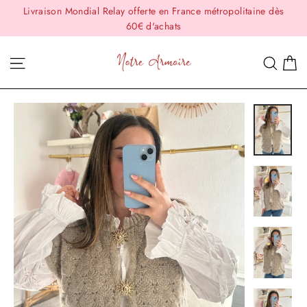
Passer
Livraison Mondial Relay offerte en France métropolitaine dès
au
60€ d'achats
contenu
P
Navigation
Rech