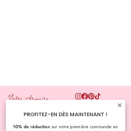
Gilet bijoux soleils 🤎 Taupe
€34,90
Instagram
Facebook
Pinterest
TikTok
"Ferm
PROFITEZ-EN DÈS MAINTENANT !
(Esc)
BOUTIQUE
10% de réduction
sur votre première commande en