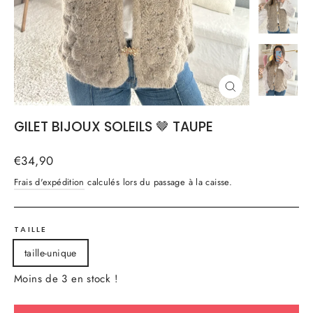
FERMER
(ESC)
GILET BIJOUX SOLEILS 🤎 TAUPE
Prix
€34,90
régulier
Frais d'expédition
calculés lors du passage à la caisse.
TAILLE
taille-unique
Moins de 3 en stock !