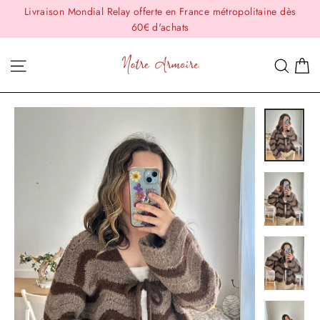
Passer
Livraison Mondial Relay offerte en France métropolitaine dès
au
60€ d'achats
contenu
P
Navigation
Rech