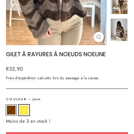
FERMER
(ESC)
GILET À RAYURES À NOEUDS NOELINE
Prix
€32,90
régulier
Frais d'expédition
calculés lors du passage à la caisse.
COULEUR
—
jaune
Moins de 3 en stock !