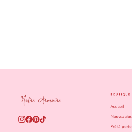
Echarpe taupe à paillettes
€15,90
BOUTIQUE
Accueil
Nouveautés
Instagram
Facebook
Pinterest
TikTok
Prêt-à-porte