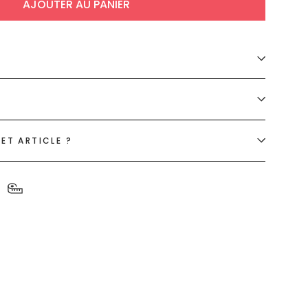
AJOUTER AU PANIER
ET ARTICLE ?
S
pe