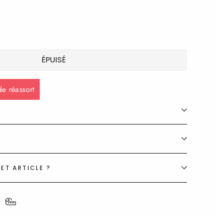
ÉPUISÉ
e réassort
ET ARTICLE ?
S