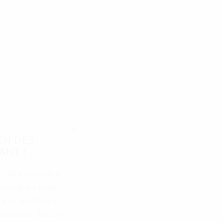
short
rique
EN DÈS
"Fermer
ANT !
(Esc)"
r votre première
crivant à notre
evrez également
s produits. Pas de
romis !