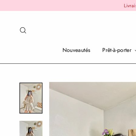
Passer
Livra
au
contenu
Rechercher
Nouveautés
Prêt-à-porter