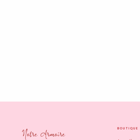
Combishort asymétrique
€35,90
BOUTIQUE