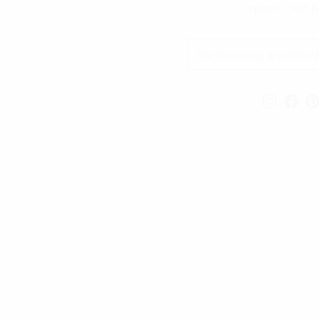
INSCRIVEZ-
S'INSCRIRE
VOUS
À
NOTRE
INFOLETTRE
Instagra
Fac