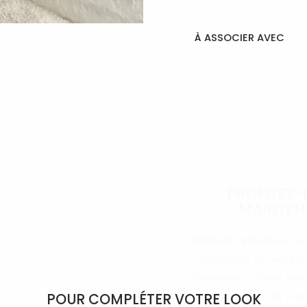
À ASSOCIER AVEC
Combi
asymét
€35,90
ÉPUISÉ
PROFITEZ-
MAINTEN
10% de réduction
su
commande en vous ins
newsletter ! Vous rec
toute l'actualité de no
spam, c'est p
POUR COMPLÉTER VOTRE LOOK