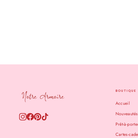
Bracelet multi-jonc
€15,00
BOUTIQUE
Accueil
Nouveautés
Instagram
Facebook
Pinterest
TikTok
Prêt-à-porte
Cartes-cad