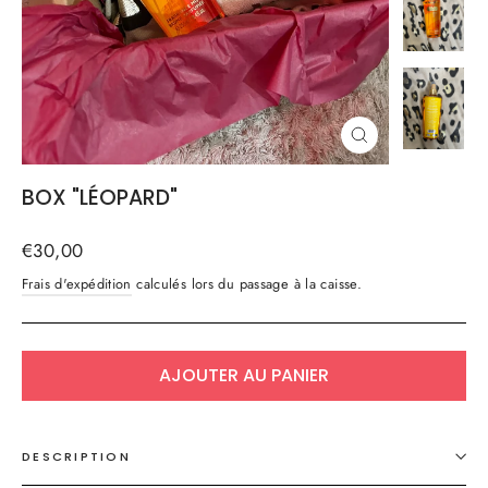
FERMER
(ESC)
BOX "LÉOPARD"
Prix
€30,00
régulier
Frais d'expédition
calculés lors du passage à la caisse.
AJOUTER AU PANIER
DESCRIPTION