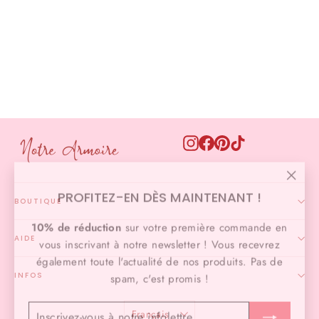
Boucles puces carrées
€15,00
Instagram
Facebook
Pinterest
TikTok
"Ferm
PROFITEZ-EN DÈS MAINTENANT !
(Esc)
BOUTIQUE
10% de réduction
sur votre première commande en
vous inscrivant à notre newsletter ! Vous recevrez
AIDE
également toute l'actualité de nos produits. Pas de
spam, c'est promis !
INFOS
INSCRIVEZ-
S'INSCRIRE
LANGUE
VOUS
À
Français