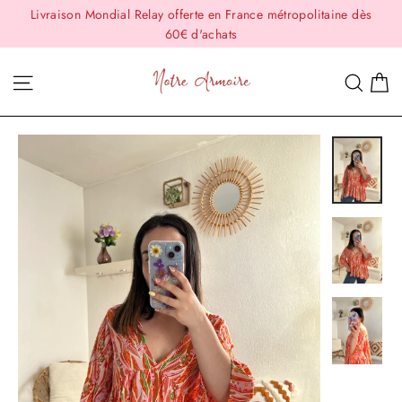
Passer
Livraison Mondial Relay offerte en France métropolitaine dès
au
60€ d'achats
contenu
P
Navigation
Rech