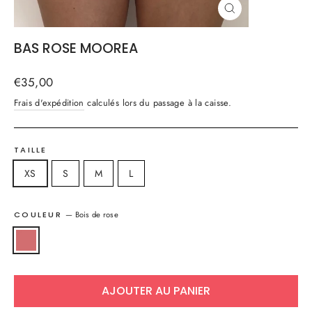
FERMER
(ESC)
BAS ROSE MOOREA
Prix
€35,00
régulier
Frais d'expédition
calculés lors du passage à la caisse.
TAILLE
XS
S
M
L
COULEUR
—
Bois de rose
AJOUTER AU PANIER