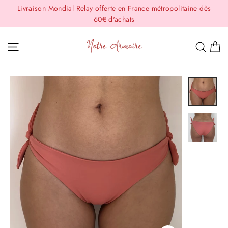
Passer
Livraison Mondial Relay offerte en France métropolitaine dès
au
60€ d'achats
contenu
P
Navigation
Rech