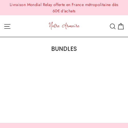
Passer
Livraison Mondial Relay offerte en France métropolitaine dès
au
60€ d'achats
contenu
P
Navigation
Rech
BUNDLES