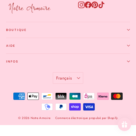
Instagram
Facebook
Pinterest
TikTok
BOUTIQUE
AIDE
INFOS
LANGUE
Français
© 2026 Notre Armoire
Commerce électronique propulsé par Shopify